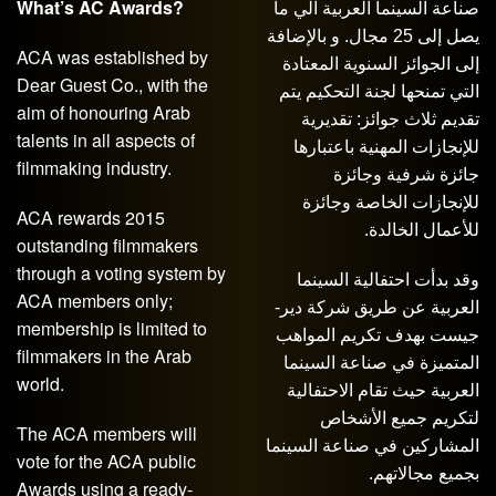
What’s AC Awards?
صناعة السينما العربية الي ما
يصل إلى 25 مجال. و بالإضافة
ACA was established by
إلى الجوائز السنوية المعتادة
Dear Guest Co., with the
التي تمنحها لجنة التحكيم يتم
aim of honouring Arab
تقديم ثلاث جوائز: تقديرية
talents in all aspects of
للإنجازات المهنية باعتبارها
filmmaking industry.
جائزة شرفية وجائزة
للإنجازات الخاصة وجائزة
ACA rewards 2015
للأعمال الخالدة.
outstanding filmmakers
through a voting system by
وقد بدأت احتفالية السينما
ACA members only;
العربية عن طريق شركة دير-
membership is limited to
جيست بهدف تكريم المواهب
filmmakers in the Arab
المتميزة في صناعة السينما
world.
العربية حيث تقام الاحتفالية
لتكريم جميع الأشخاص
The ACA members will
المشاركين في صناعة السينما
vote for the ACA public
بجميع مجالاتهم.
Awards using a ready-